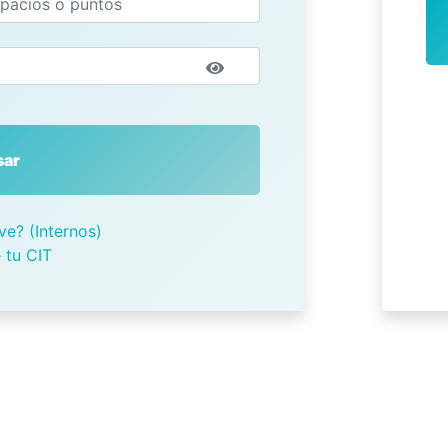
sar
ve? (Internos)
 tu CIT