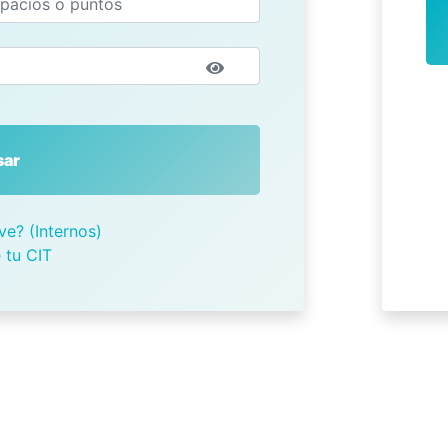
sar
ve? (Internos)
 tu CIT